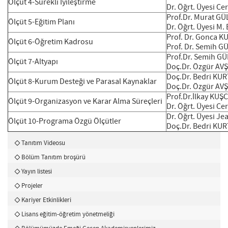
Ölçüt 4-Sürekli İyileştirme
Dr. Öğrt. Üyesi 
Prof.Dr. Murat GÜ
Ölçüt 5-Eğitim Planı
Dr. Öğrt. Üyesi M
Prof. Dr. Gonca K
Ölçüt 6-Öğretim Kadrosu
Prof. Dr. Semih G
Prof.Dr. Semih G
Ölçüt 7-Altyapı
Doç.Dr. Özgür AV
Doç.Dr. Bedri KU
Ölçüt 8-Kurum Desteği ve Parasal Kaynaklar
Doç.Dr. Özgür AV
Prof.Dr.İlkay KUŞ
Ölçüt 9-Organizasyon ve Karar Alma Süreçleri
Dr. Öğrt. Üyesi 
Dr. Öğrt. Üyesi J
Ölçüt 10-Programa Özgü Ölçütler
Doç.Dr. Bedri KU
Tanıtım Videosu
Bölüm Tanıtım broşürü
Yayın listesi
Projeler
Kariyer Etkinlikleri
Lisans eğitim-öğretim yönetmeliği