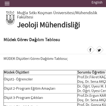
English
Muğla Sıtkı Koçman Üniversitesi
/Mühendislik
Fakültesi
Jeoloji Mühendisliği
Müdek Görev Dağılım Tablosu
MÜDEK Ölçütleri Görev Dağılımı Tablosu;
Müdek Ölçütleri
Sorumlu Öğretim 
Prof.Dr.Fikret K
Ölçüt1- Öğrenciler
Doç. Dr. Sena AK
Dr. Öğrt. Üyesi M
Ölçüt 2-Program Eğitim Amaçları
Dr. Öğrt. Üyesi 
Prof.Dr.Ergun KA
Ölçüt 3-Program Çıktıları
Doç. Dr. Sena AK
Prof. Dr. Gonca K