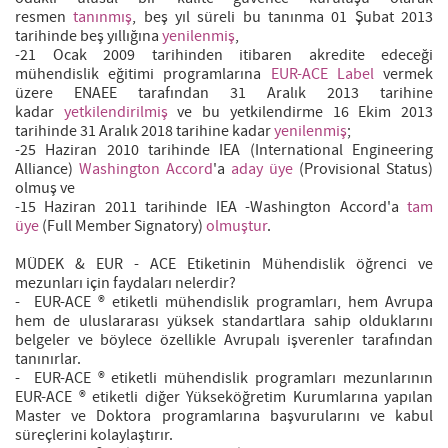
resmen
tanınmış
, beş yıl süreli bu tanınma 01 Şubat 2013
tarihinde beş yıllığına
yenilenmiş
,
-21 Ocak 2009 tarihinden itibaren akredite edeceği
mühendislik eğitimi programlarına
EUR-ACE Label
vermek
üzere ENAEE tarafından 31 Aralık 2013 tarihine
kadar
yetkilendirilmiş
ve bu yetkilendirme 16 Ekim 2013
tarihinde 31 Aralık 2018 tarihine kadar
yenilenmiş
;
-25 Haziran 2010 tarihinde IEA (International Engineering
Alliance)
Washington Accord
'a
aday üye
(Provisional Status)
olmuş ve
-15 Haziran 2011 tarihinde IEA -Washington Accord'a
tam
üye
(Full Member Signatory)
olmuştur
.
MÜDEK & EUR - ACE Etiketinin Mühendislik öğrenci ve
mezunları için faydaları nelerdir?
- EUR-ACE ® etiketli mühendislik programları, hem Avrupa
hem de uluslararası yüksek standartlara sahip olduklarını
belgeler ve böylece özellikle Avrupalı işverenler tarafından
tanınırlar.
- EUR-ACE ® etiketli mühendislik programları mezunlarının
EUR-ACE ® etiketli diğer Yükseköğretim Kurumlarına yapılan
Master ve Doktora programlarına başvurularını ve kabul
süreçlerini kolaylaştırır.