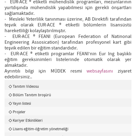
- EUR-ACE ® etiketli mühendislik programları, mezunlarının
yurtdışında mühendislik yapabilmesi için gerekli önşartları
sağlamaktadır.
- Mesleki Yeterlilik tanınması üzerine, AB Direktifi tarafından
teşvik olarak EUR-ACE ® etiketli bölümlerin lisansüstü
hareketliliği kolaylaştırılmıştır.
- EUR-ACE ® FEANI (European Federation of Natinonal
Engineering Assosication) tarafından profesyonel kart gibi
teşvik edilen bir eğitim standardıdır.
- EUR-ACE ® etiketli programlar FEANI’nin Eur Ing başlıklı
eğitim gereksinimleri listelerinde otomatik olarak yer
almaktadır.
Ayrıntılı bilgi için MÜDEK resmi
websayfasını
ziyaret
edebilirsiniz..
Tanıtım Videosu
Bölüm Tanıtım broşürü
Yayın listesi
Projeler
Kariyer Etkinlikleri
Lisans eğitim-öğretim yönetmeliği