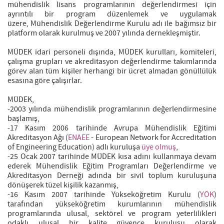
mühendislik lisans programlarının değerlendirmesi için
ayrıntılı bir program düzenlemek ve uygulamak
üzere, Mühendislik Değerlendirme Kurulu adı ile bağımsız bir
platform olarak kurulmuş ve 2007 yılında dernekleşmiştir.
MÜDEK idari personeli dışında, MÜDEK kurulları, komiteleri,
çalışma grupları ve akreditasyon değerlendirme takımlarında
görev alan tüm kişiler herhangi bir ücret almadan gönüllülük
esasına göre çalışırlar.
MÜDEK,
-2003 yılında mühendislik programlarının değerlendirmesine
başlamış,
-17 Kasım 2006 tarihinde Avrupa Mühendislik Eğitimi
Akreditasyon Ağı (
ENAEE
- European Network for Accreditation
of Engineering Education) adlı kuruluşa
üye olmuş
,
-25 Ocak 2007 tarihinde MÜDEK kısa adını kullanmaya devam
ederek Mühendislik Eğitim Programları Değerlendirme ve
Akreditasyon Derneği adında bir sivil toplum kuruluşuna
dönüşerek tüzel kişilik kazanmış,
-16 Kasım 2007 tarihinde Yükseköğretim Kurulu (
YÖK
)
tarafından yükseköğretim kurumlarının mühendislik
programlarında ulusal, sektörel ve program yeterlilikleri
odaklı ulusal bir kalite güvence kuruluşu olarak