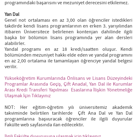
programındaki başarısını ve mezuniyet derecesini etkilemez.
Yan Dal
Genel not ortalaması en az 3,00 olan öğrenciler istedikleri
takdirde kendi lisans programlarının en erken 3. yarıyılından
itibaren Üniversitece belirlenen kontenjan dahilinde ilgili
başka bir bölümün lisans programında yer alan dersleri
alabilirler.
Yandal programı en az 18 kredi/saatten oluşur. Kendi
bölümünden mezuniyet hakkı elde eden ve yandal programını
en az 2,00 ortalama ile tamamlayan öğrenciye yandal belgesi
verilir.
Yükseköğretim Kurumlarında Önlisans ve Lisans Düzeyindeki
Programlar Arasında Geçiş, Çift Anadal, Yan Dal ile Kurumlar
Arası Kredi Transferi Yapılması Esaslarına İlişkin Yönetmeliğe
Ulaşmak İçin Tıklayınız
NOT:
Her eğitim-öğretim yılı üniversitemiz akademik
takviminde belirtilen tarihlerde Çift Ana Dal ve Yan Dal
programlarına başvuracak öğrenciler ile ilgili duyurular
Fakülte web sayfasında ilan edilecektir.
İlgili Fakülte duyurusuna ulaşmak için tıklayınız.