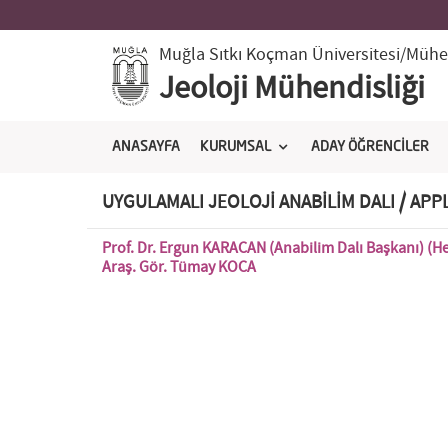
Muğla Sıtkı Koçman Üniversitesi
/Mühen
Jeoloji Mühendisliği
ANASAYFA
KURUMSAL
ADAY ÖĞRENCİLER
UYGULAMALI JEOLOJİ ANABİLİM DALI / AP
Prof. Dr. Ergun KARACAN (Anabilim Dalı Başkanı) (H
Araş. Gör. Tümay KOCA