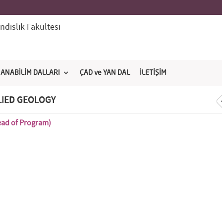
dislik Fakültesi
ANABİLİM DALLARI
ÇAD ve YAN DAL
İLETİŞİM
PLIED GEOLOGY
ead of Program)