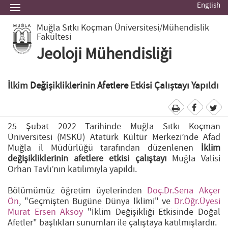
English
Muğla Sıtkı Koçman Üniversitesi
/Mühendislik
Fakültesi
Jeoloji Mühendisliği
İlkim Değişikliklerinin Afetlere Etkisi Çalıştayı Yapıldı
25 Şubat 2022 Tarihinde Muğla Sıtkı Koçman
Üniversitesi (MSKÜ) Atatürk Kültür Merkezi’nde Afad
Muğla il Müdürlüğü tarafından düzenlenen
İklim
değişikliklerinin afetlere etkisi çalıştayı
Muğla Valisi
Orhan Tavlı’nın katılımıyla yapıldı.
Bölümümüz öğretim üyelerinden
Doç.Dr.Sena Akçer
Ön
, "Geçmişten Bugüne Dünya İklimi" ve
Dr.Öğr.Üyesi
Murat Ersen Aksoy
"İklim Değişikliği Etkisinde Doğal
Afetler" başlıkları sunumları ile çalıştaya katılmışlardır.