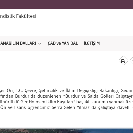
dislik Fakültesi
ANABİLİM DALLARI
ÇAD ve YAN DAL
İLETİŞİM
Ön, T.C. Çevre, Şehircilik ve İklim Değişikliği Bakanlığı, Sedim
fından Burdur’da düzenlenen “Burdur ve Salda Gölleri Çalıştayı
ünürlüklü Geç Holosen İklim Kayıtları” başlıklı sunumu yapmak üze
n ve lisans öğrencimiz Serra Selen Yılmaz da çalıştaya davetli d
N