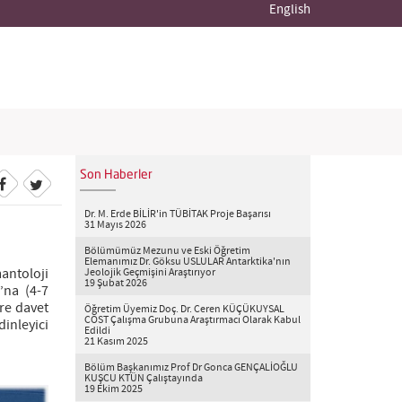
English
Son Haberler
Dr. M. Erde BİLİR'in TÜBİTAK Proje Başarısı
31 Mayıs 2026
Bölümümüz Mezunu ve Eski Öğretim
Elemanımız Dr. Göksu USLULAR Antarktika'nın
antoloji
Jeolojik Geçmişini Araştırıyor
19 Şubat 2026
”na (4-7
re davet
Öğretim Üyemiz Doç. Dr. Ceren KÜÇÜKUYSAL
COST Çalışma Grubuna Araştırmacı Olarak Kabul
inleyici
Edildi
21 Kasım 2025
Bölüm Başkanımız Prof Dr Gonca GENÇALİOĞLU
KUŞCU KTÜN Çalıştayında
ext
19 Ekim 2025