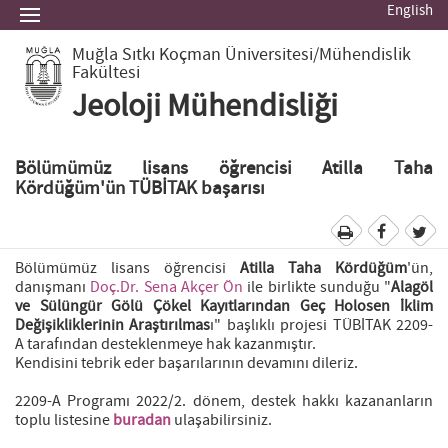
English
Muğla Sıtkı Koçman Üniversitesi
/Mühendislik
Fakültesi
Jeoloji Mühendisliği
Bölümümüz lisans öğrencisi Atilla Taha
Kördüğüm'ün TÜBİTAK başarısı
Bölümümüz lisans öğrencisi
Atilla Taha Kördüğüm
'ün,
danışmanı
Doç.Dr. Sena Akçer Ön
ile birlikte sunduğu "
Alagöl
ve Sülüngür Gölü Çökel Kayıtlarından Geç Holosen İklim
Değişikliklerinin Araştırılmas
ı" başlıklı projesi TÜBİTAK 2209-
A tarafından desteklenmeye hak kazanmıştır.
Kendisini tebrik eder başarılarının devamını dileriz.
2209-A Programı 2022/2. dönem, destek hakkı kazananların
toplu listesine
buradan
ulaşabilirsiniz.