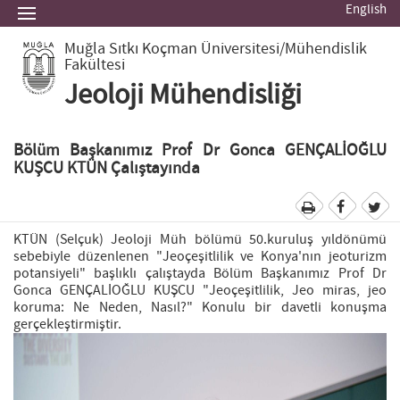
English
Muğla Sıtkı Koçman Üniversitesi
/Mühendislik
Fakültesi
Jeoloji Mühendisliği
Bölüm Başkanımız Prof Dr Gonca GENÇALİOĞLU
KUŞCU KTÜN Çalıştayında
KTÜN (Selçuk) Jeoloji Müh bölümü 50.kuruluş yıldönümü
sebebiyle düzenlenen "Jeoçeşitlilik ve Konya'nın jeoturizm
potansiyeli" başlıklı çalıştayda Bölüm Başkanımız Prof Dr
Gonca GENÇALİOĞLU KUŞCU "Jeoçeşitlilik, Jeo miras, jeo
koruma: Ne Neden, Nasıl?" Konulu bir davetli konuşma
gerçekleştirmiştir.
Previous
Next