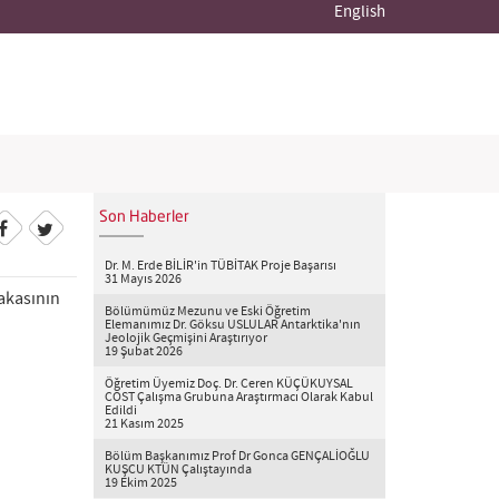
English
Son Haberler
Dr. M. Erde BİLİR'in TÜBİTAK Proje Başarısı
31 Mayıs 2026
akasının
Bölümümüz Mezunu ve Eski Öğretim
Elemanımız Dr. Göksu USLULAR Antarktika'nın
ext
Jeolojik Geçmişini Araştırıyor
19 Şubat 2026
Öğretim Üyemiz Doç. Dr. Ceren KÜÇÜKUYSAL
COST Çalışma Grubuna Araştırmacı Olarak Kabul
Edildi
21 Kasım 2025
Bölüm Başkanımız Prof Dr Gonca GENÇALİOĞLU
KUŞCU KTÜN Çalıştayında
19 Ekim 2025