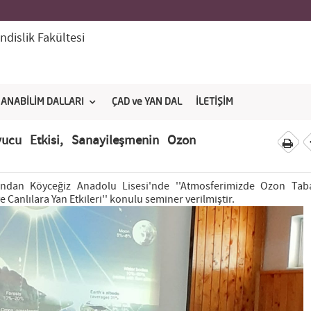
dislik Fakültesi
ANABİLİM DALLARI
ÇAD ve YAN DAL
İLETİŞİM
ucu Etkisi, Sanayileşmenin Ozon
fından Köyceğiz Anadolu Lisesi'nde ''Atmosferimizde Ozon Tab
Canlılara Yan Etkileri'' konulu seminer verilmiştir.
N