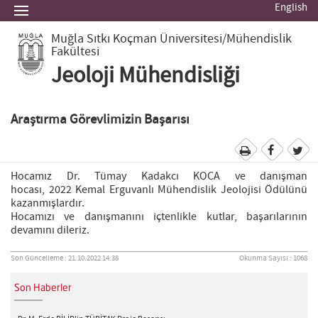
English
Muğla Sıtkı Koçman Üniversitesi
/Mühendislik
Fakültesi
Jeoloji Mühendisliği
Araştırma Görevlimizin Başarısı
Hocamız Dr. Tümay Kadakcı KOCA ve danışman
hocası, 2022 Kemal Erguvanlı Mühendislik Jeolojisi Ödülünü
kazanmışlardır.
Hocamızı ve danışmanını içtenlikle kutlar, başarılarının
devamını dileriz.
Son Güncelleme : 21.10.2022 14:38
Okunma Sayısı : 1068
Son Haberler