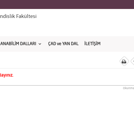
dislik Fakültesi
ANABİLİM DALLARI
ÇAD ve YAN DAL
İLETİŞİM
klayınız.
Okunma 