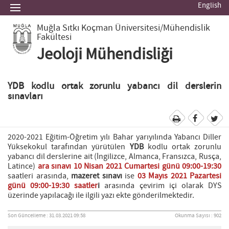
English
Muğla Sıtkı Koçman Üniversitesi
/Mühendislik
Fakültesi
Jeoloji Mühendisliği
YDB kodlu ortak zorunlu yabancı dil derslerin
sınavları
2020-2021 Eğitim-Öğretim yılı Bahar yarıyılında Yabancı Diller
Yüksekokul tarafından yürütülen
YDB
kodlu ortak zorunlu
yabancı dil derslerine ait (İngilizce, Almanca, Fransızca, Rusça,
Latince)
ara sınavı 10 Nisan 2021 Cumartesi günü 09:00-19:30
saatleri arasında,
mazeret sınavı
ise
03 Mayıs 2021 Pazartesi
günü 09:00-19:30 saatler
i
arasında çevirim içi olarak DYS
üzerinde yapılacağı ile ilgili yazı ekte gönderilmektedir.
Son Güncelleme : 31.03.2021 09:58
Okunma Sayısı : 902