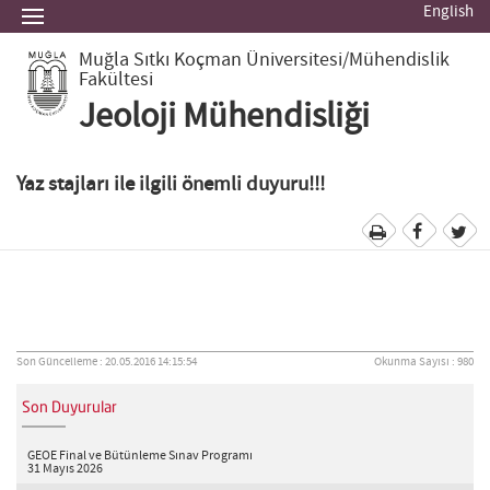
English
Muğla Sıtkı Koçman Üniversitesi
/Mühendislik
Fakültesi
Jeoloji Mühendisliği
Yaz stajları ile ilgili önemli duyuru!!!
Son Güncelleme : 20.05.2016 14:15:54
Okunma Sayısı : 980
Son Duyurular
GEOE Final ve Bütünleme Sınav Programı
31 Mayıs 2026