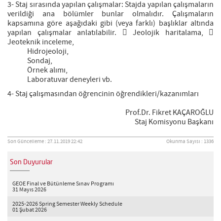
3- Staj sırasında yapılan çalışmalar: Stajda yapılan çalışmaların
verildiği ana bölümler bunlar olmalıdır. Çalışmaların
kapsamına göre aşağıdaki gibi (veya farklı) başlıklar altında
yapılan çalışmalar anlatılabilir.  Jeolojik haritalama, 
Jeoteknik inceleme,
Hidrojeoloji,
Sondaj,
Örnek alımı,
Laboratuvar deneyleri vb.
4- Staj çalışmasından öğrencinin öğrendikleri/kazanımları
Prof.Dr. Fikret KAÇAROĞLU
Staj Komisyonu Başkanı
Son Güncelleme : 27.11.2019 22:42
Okunma Sayısı : 1336
Son Duyurular
GEOE Final ve Bütünleme Sınav Programı
31 Mayıs 2026
2025-2026 Spring Semester Weekly Schedule
01 Şubat 2026