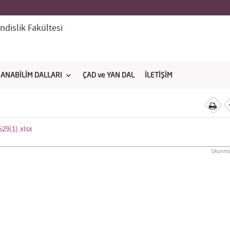
dislik Fakültesi
ANABİLİM DALLARI
ÇAD ve YAN DAL
İLETİŞİM
29(1).xlsx
Okunma 