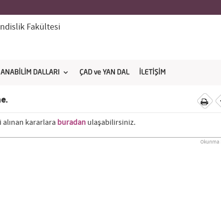
dislik Fakültesi
ANABİLİM DALLARI
ÇAD ve YAN DAL
İLETİŞİM
me.
li alınan kararlara
buradan
ulaşabilirsiniz.
Okunma S