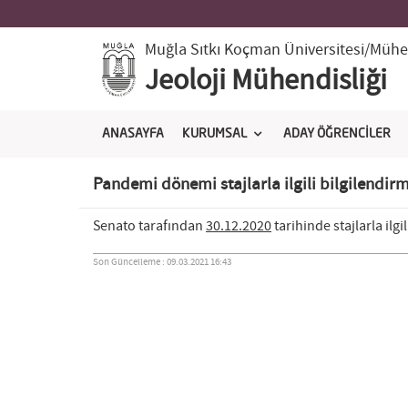
Muğla Sıtkı Koçman Üniversitesi
/Mühen
Jeoloji Mühendisliği
ANASAYFA
KURUMSAL
ADAY ÖĞRENCİLER
Pandemi dönemi stajlarla ilgili bilgilendir
Senato tarafından
30.12.2020
tarihinde stajlarla ilgi
Son Güncelleme : 09.03.2021 16:43