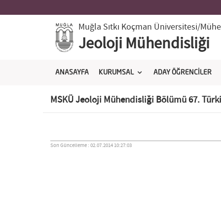
Muğla Sıtkı Koçman Üniversitesi
/Mühen
Jeoloji Mühendisliği
ANASAYFA
KURUMSAL
ADAY ÖĞRENCİLER
MSKÜ Jeoloji Mühendisliği Bölümü 67. Türki
Son Güncelleme : 02.07.2014 10:27:03