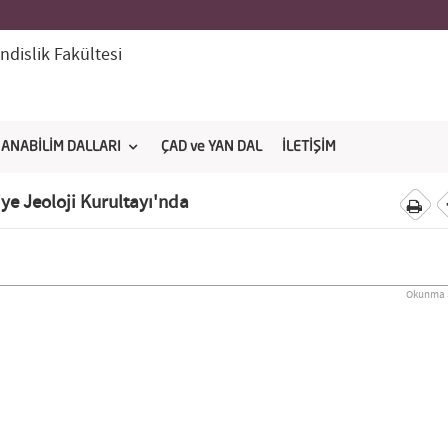
dislik Fakültesi
ANABİLİM DALLARI
ÇAD ve YAN DAL
İLETİŞİM
ye Jeoloji Kurultayı'nda
Okunma S