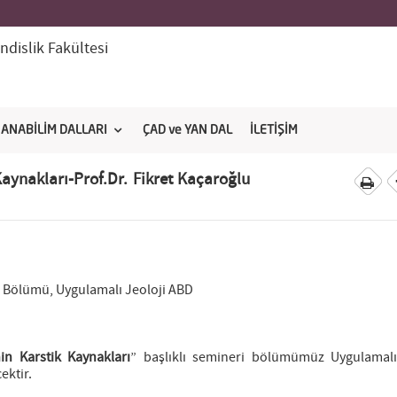
dislik Fakültesi
ANABİLİM DALLARI
ÇAD ve YAN DAL
İLETİŞİM
 Kaynakları-Prof.Dr. Fikret Kaçaroğlu
i Bölümü, Uygulamalı Jeoloji ABD
nin Karstik Kaynakları
” başlıklı semineri bölümümüz Uygulamalı
ektir.