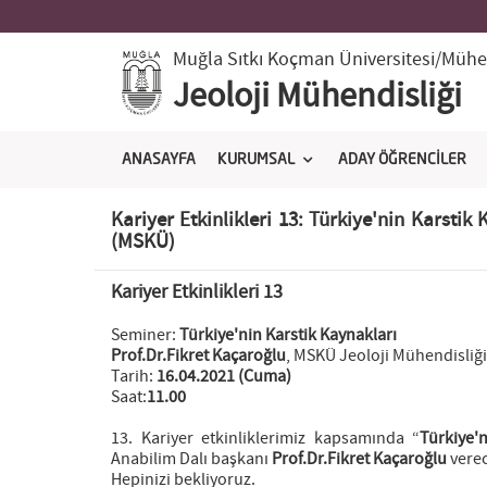
Muğla Sıtkı Koçman Üniversitesi
/Mühen
Jeoloji Mühendisliği
ANASAYFA
KURUMSAL
ADAY ÖĞRENCİLER
Kariyer Etkinlikleri 13: Türkiye'nin Karstik
(MSKÜ)
Kariyer Etkinlikleri 13
Seminer:
Türkiye'nin Karstik Kaynakları
Prof.Dr.Fikret Kaçaroğlu
, MSKÜ Jeoloji Mühendisliğ
Tarih:
16.04.2021 (Cuma)
Saat:
11.00
13. Kariyer etkinliklerimiz kapsamında “
Türkiye'
Anabilim Dalı başkanı
Prof.Dr.Fikret Kaçaroğlu
verec
Hepinizi bekliyoruz.