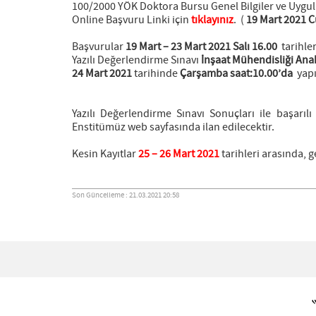
100/2000 YÖK Doktora Bursu Genel Bilgiler ve Uygul
Online Başvuru Linki için
tıklayınız
. (
19 Mart 2021 
Başvurular
19 Mart – 23 Mart 2021 Salı 16.00
tarihler
Yazılı Değerlendirme Sınavı
İnşaat Mühendisliği Ana
24 Mart 2021
tarihinde
Çarşamba saat:10.00’da
yapı
Yazılı Değerlendirme Sınavı Sonuçları ile başarıl
Enstitümüz web sayfasında ilan edilecektir.
Kesin Kayıtlar
25 – 26 Mart 2021
tarihleri arasında, g
Son Güncelleme : 21.03.2021 20:58