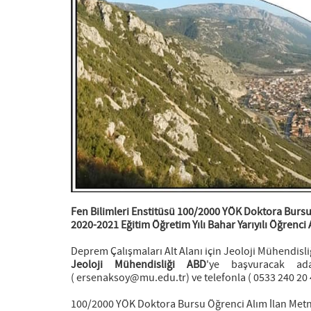
Fen
Bilimleri Enstitüsü 100/2000 YÖK Doktora Burs
2020-2021 Eğitim Öğretim Yılı Bahar Yarıyılı Öğrenci 
Deprem Çalışmaları Alt Alanı için Jeoloji Mühendisl
Jeoloji Mühendisliği ABD
'ye başvuracak ada
( ersenaksoy@mu.edu.tr) ve telefonla ( 0533 240 20 4
100/2000 YÖK Doktora Bursu Öğrenci Alım İlan Metn