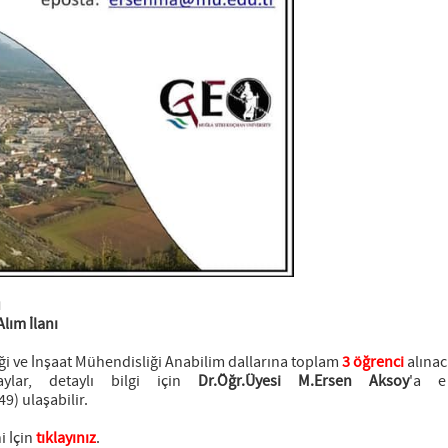
u
Alım İlanı
iği ve İnşaat Mühendisliği Anabilim dallarına toplam
3 öğrenci
alınac
ylar, detaylı bilgi için
Dr.Öğr.Üyesi M.Ersen Aksoy
'a e
9) ulaşabilir.
i İçin
tıklayınız
.