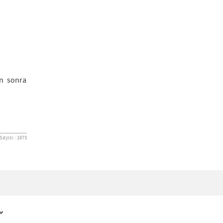
an sonra
ayısı : 1673