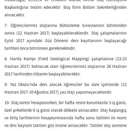
Müdürlüğü) verecek ve cevabını alarak formu Staj Komisyonu
Başkanlığına teslim edecektir. Boş form Bölüm Sekreterliğinden
alınacaktır.
7- Öğrencilerimiz stajlarına Bütünleme Sınavlarının bitiminden
sonra (12 Haziran 2017) başlayabileceklerdir. Staj çalışmalarının
Eylül 2017 ayındaki Güz Dönemi ders kayıtlarının başlayacağı
tarihten önce bitirilmesi gerekmektedir.
8- Harita Kampı (Field Geological Mapping) çalışmasına (13-23
Haziran 2017) katılacak olan öğrencilerimiz stajlarına 28 Haziran
2017 tarihinden itibaren başlayabilecektir.
9- Yaz Okulu’nda ders alacak öğrenciler bu süre içerisinde (12
Haziran 2017-10 Ağustos 2017) yaz stajı yapamayacaklardır.
10- Staj süresi hesaplanırken, bir hafta resmi kurumlarda 5 iş günü,
özel şirketlerde 6 iş günü olarak dikkate alınacaktır. Staj başlangıç
ve bitiş tarihlerinin hesaplanmasında hafta sonu tatilleri ile resmi
ve dini bayram tatilleri göz önüne alınacaktır. Tatiller staj süresine