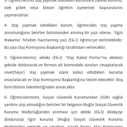
3- Öğrencilerimiz staj yapmak istedikleri kurumlara (devlet kurumu,
özel şirket veya bölüm öğretim üyelerine) başvurularını
yapmalıdırlar.
4- Staj yapmak istedikleri kurum, öğrenciden staj yapma
zorunluluğunu belirten bölümünden alınmış bir yazı isterse, “İlgili
Makama” hitaben hazırlanmış yazı (Ek-1) öğrenciye verilmektedir.
Bu yazı Staj Komisyonu Başkanlığı tarafından verilecektir.
5- Öğrencilerimiz, ekteki (Ek-2) “Staj Kabul Formu”nu eksiksiz
şekilde doldurarak ve formun alt kısmındaki soruları cevaplatarak
(evet/hayır) staj yapmak üzere kabul edildikleri kuruma
onaylatacak ve Staj Komisyonu Başkanlığına teslim edecektir. Boş
form Bölüm Sekreterliğinden alınacaktır.
6- Öğrencilerimizin, Sosyal Güvenlik Kurumundan (SGK) sağlık
yardımı alıp almadığını belirten bir belgenin Muğla Sosyal Güvenlik
Kurumu Müdürlüğünden alınması için ekteki (Ek-3) dilekçeyi
doldurulup ilgili kuruma (Muğla Sosyal Güvenlik Kurumu