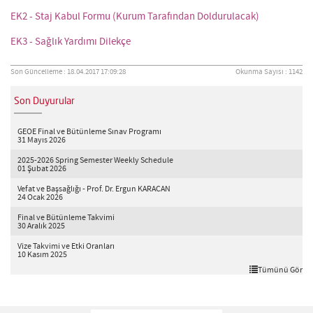
EK2 - Staj Kabul Formu (Kurum Tarafından Doldurulacak)
EK3 - Sağlık Yardımı Dilekçe
Son Güncelleme : 18.04.2017 17:09:28
Okunma Sayısı : 1142
Son Duyurular
GEOE Final ve Bütünleme Sınav Programı
31 Mayıs 2026
2025-2026 Spring Semester Weekly Schedule
01 Şubat 2026
Vefat ve Başsağlığı - Prof. Dr. Ergun KARACAN
24 Ocak 2026
Final ve Bütünleme Takvimi
30 Aralık 2025
Vize Takvimi ve Etki Oranları
10 Kasım 2025
Tümünü Gör