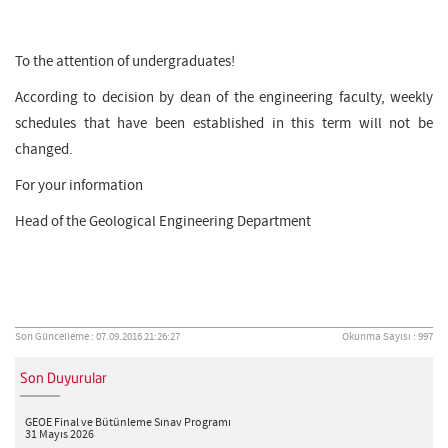
To the attention of undergraduates!
According to decision by dean of the engineering faculty, weekly
schedules that have been established in this term will not be
changed.
For your information
Head of the Geological Engineering Department
Son Güncelleme : 07.09.2016 21:26:27
Okunma Sayısı : 997
Son Duyurular
GEOE Final ve Bütünleme Sınav Programı
31 Mayıs 2026