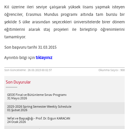
Kil üzerine ileri seviye çalışarak yüksek lisans yapmak isteyen
öğrenciler, Erasmus Mundus programı altında tam burslu bir
şekilde 5 ülke arasından seçecekleri üniversitelerde birer dönem
eğitimlerini alarak staj projeleri ile birleştirip öğrenimlerini
tamamlıyor.
Son başvuru tarihi 31.03.2015
Ayrıntılı bilgi için
tıklayınız
Son Güncelleme : 26.03.2015 00:02:57
Okunma Sayısı : 900
Son Duyurular
GEOE Final ve Bütünleme Sınav Programı
31 Mayıs 2026
2025-2026 Spring Semester Weekly Schedule
01 Şubat 2026
Vefat ve Başsağlığı - Prof. Dr. Ergun KARACAN
24 Ocak 2026