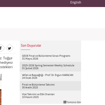
English
Son Duyurular
GEOE Final ve Bütünleme Sınav Programı
iz Tuğçe
31 Mayıs 2026
hediyesi
2025-2026 Spring Semester Weekly Schedule
stekleri
01 Şubat 2026
Vefat ve Başsağlığı - Prof. Dr. Ergun KARACAN
24 Ocak 2026
Final ve Bütünleme Takvimi
30 Aralık 2025
Vize Takvimi ve Etki Oranları
10 Kasım 2025
Tümünü Gör