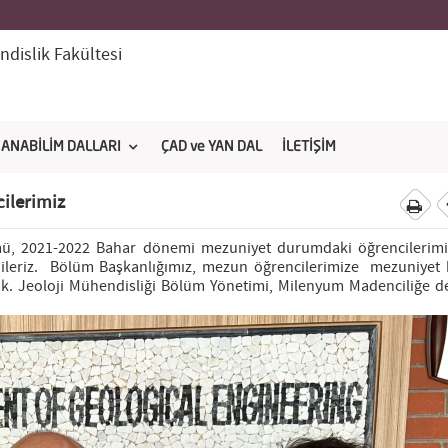
dislik Fakültesi
ANABİLİM DALLARI
ÇAD ve YAN DAL
İLETİŞİM
ilerimiz
mü, 2021-2022 Bahar dönemi mezuniyet durumdaki öğrencilerim
dileriz. Bölüm Başkanlığımız, mezun öğrencilerimize mezuniyet 
ak. Jeoloji Mühendisliği Bölüm Yönetimi, Milenyum Madenciliğe de