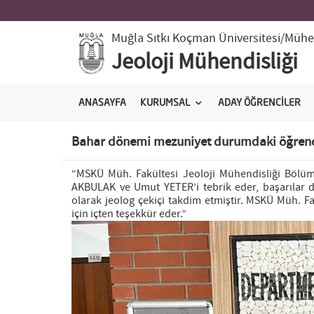
Muğla Sıtkı Koçman Üniversitesi
/Mühen
Jeoloji Mühendisliği
ANASAYFA
KURUMSAL
ADAY ÖĞRENCİLER
Bahar dönemi mezuniyet durumdaki öğrenc
“MSKÜ Müh. Fakültesi Jeoloji Mühendisliği Bölü
AKBULAK ve Umut YETER’i tebrik eder, başarılar 
olarak jeolog çekiçi takdim etmiştir. MSKÜ Müh. F
için içten teşekkür eder.”