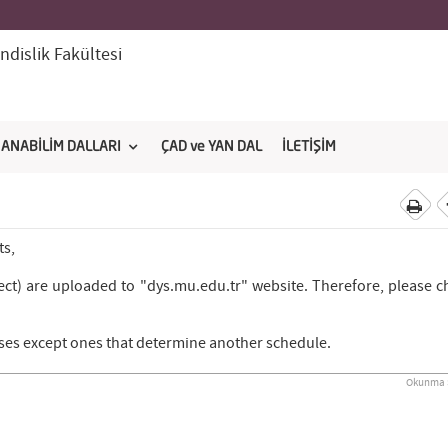
dislik Fakültesi
ANABİLİM DALLARI
ÇAD ve YAN DAL
İLETİŞİM
ts,
ect) are uploaded to "dys.mu.edu.tr" website. Therefore, please c
ses except ones that determine another schedule.
Okunma S