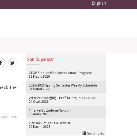
English
Son Duyurular
GEOE Final ve Bütünleme Sınav Programı
31 Mayıs 2026
2025-2026 Spring Semester Weekly Schedule
heck the
01 Şubat 2026
Vefat ve Başsağlığı - Prof. Dr. Ergun KARACAN
24 Ocak 2026
Final ve Bütünleme Takvimi
30 Aralık 2025
ayısı : 1456
Vize Takvimi ve Etki Oranları
10 Kasım 2025
Tümünü Gör