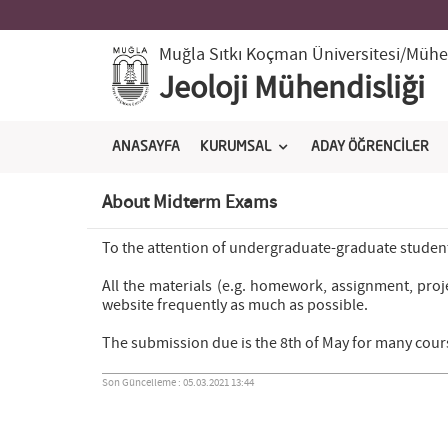
Muğla Sıtkı Koçman Üniversitesi
/Mühen
Jeoloji Mühendisliği
ANASAYFA
KURUMSAL
ADAY ÖĞRENCİLER
About Midterm Exams
To the attention of undergraduate-graduate studen
All the materials (e.g. homework, assignment, proj
website frequently as much as possible.
The submission due is the 8th of May for many cour
Son Güncelleme : 05.03.2021 13:44