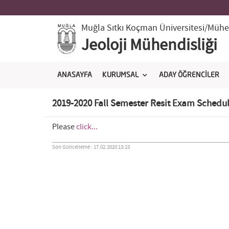
Muğla Sıtkı Koçman Üniversitesi
/Mühen
Jeoloji Mühendisliği
ANASAYFA
KURUMSAL
ADAY ÖĞRENCİLER
2019-2020 Fall Semester Resit Exam Schedu
Please
click...
Son Güncelleme : 17.02.2020 13:23