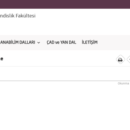
dislik Fakültesi
ANABİLİM DALLARI
ÇAD ve YAN DAL
İLETİŞİM
le
Okunma S