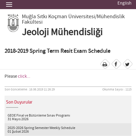
English
Muğla Sıtkı Koçman Üniversitesi
/Mühendislik
Fakültesi
Jeoloji Mühendisliği
2018-2019 Spring Term Resit Exam Schedule
Please
click...
Son Güncelleme : 18.06.2019 11:26:29
Okunma Sayısı : 1115
Son Duyurular
GEOE Final ve Bütünleme Sınav Programı
31 Mayıs 2026
2025-2026 Spring Semester Weekly Schedule
01 Şubat 2026