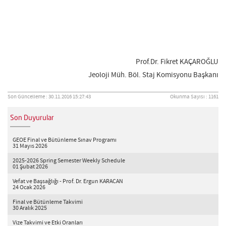
Prof.Dr. Fikret KAÇAROĞLU
Jeoloji Müh. Böl. Staj Komisyonu Başkanı
Son Güncelleme : 30.11.2016 15:27:43
Okunma Sayısı : 1161
Son Duyurular
GEOE Final ve Bütünleme Sınav Programı
31 Mayıs 2026
2025-2026 Spring Semester Weekly Schedule
01 Şubat 2026
Vefat ve Başsağlığı - Prof. Dr. Ergun KARACAN
24 Ocak 2026
Final ve Bütünleme Takvimi
30 Aralık 2025
Vize Takvimi ve Etki Oranları