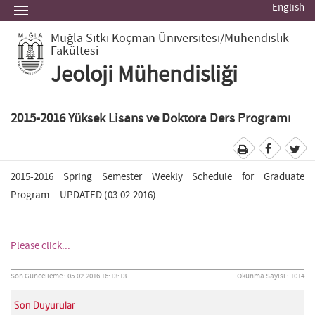
English
Muğla Sıtkı Koçman Üniversitesi
/Mühendislik
Fakültesi
Jeoloji Mühendisliği
2015-2016 Yüksek Lisans ve Doktora Ders Programı
2015-2016 Spring Semester Weekly Schedule for Graduate
Program... UPDATED (03.02.2016)
Please click...
Son Güncelleme : 05.02.2016 16:13:13
Okunma Sayısı : 1014
Son Duyurular